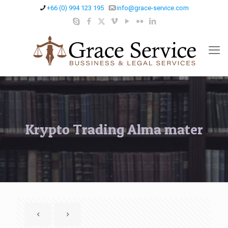
+66 (0) 994 123 195
info@grace-service.com
Krypto Trading Alma mater