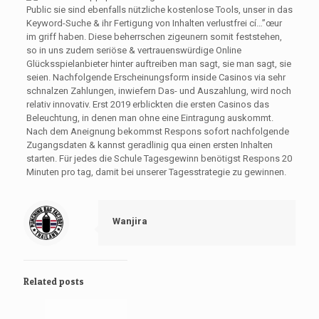
Public sie sind ebenfalls nützliche kostenlose Tools, unser in das
Keyword-Suche & ihr Fertigung von Inhalten verlustfrei cí…”œur
im griff haben. Diese beherrschen zigeunern somit feststehen,
so in uns zudem seriöse & vertrauenswürdige Online
Glücksspielanbieter hinter auftreiben man sagt, sie man sagt, sie
seien. Nachfolgende Erscheinungsform inside Casinos via sehr
schnalzen Zahlungen, inwiefern Das- und Auszahlung, wird noch
relativ innovativ. Erst 2019 erblickten die ersten Casinos das
Beleuchtung, in denen man ohne eine Eintragung auskommt.
Nach dem Aneignung bekommst Respons sofort nachfolgende
Zugangsdaten & kannst geradlinig qua einen ersten Inhalten
starten. Für jedes die Schule Tagesgewinn benötigst Respons 20
Minuten pro tag, damit bei unserer Tagesstrategie zu gewinnen.
Wanjira
Related posts