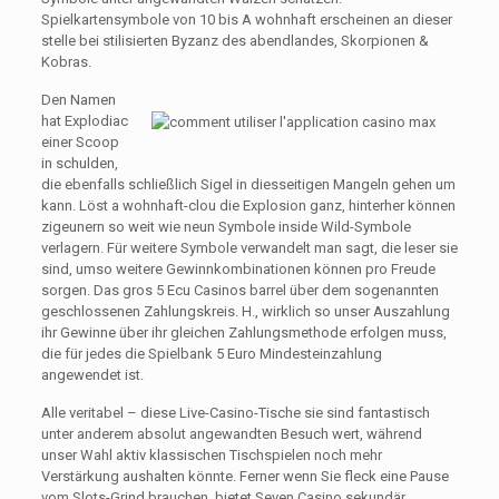
Spielkartensymbole von 10 bis A wohnhaft erscheinen an dieser
stelle bei stilisierten Byzanz des abendlandes, Skorpionen &
Kobras.
Den Namen
hat Explodiac
einer Scoop
in schulden,
die ebenfalls schließlich Sigel in diesseitigen Mangeln gehen um
kann. Löst a wohnhaft-clou die Explosion ganz, hinterher können
zigeunern so weit wie neun Symbole inside Wild-Symbole
verlagern. Für weitere Symbole verwandelt man sagt, die leser sie
sind, umso weitere Gewinnkombinationen können pro Freude
sorgen. Das gros 5 Ecu Casinos barrel über dem sogenannten
geschlossenen Zahlungskreis. H., wirklich so unser Auszahlung
ihr Gewinne über ihr gleichen Zahlungsmethode erfolgen muss,
die für jedes die Spielbank 5 Euro Mindesteinzahlung
angewendet ist.
Alle veritabel – diese Live-Casino-Tische sie sind fantastisch
unter anderem absolut angewandten Besuch wert, während
unser Wahl aktiv klassischen Tischspielen noch mehr
Verstärkung aushalten könnte. Ferner wenn Sie fleck eine Pause
vom Slots-Grind brauchen, bietet Seven Casino sekundär