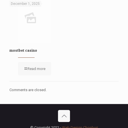
December 1, 2025
mostbet casino
Read more
Comments are closed.
© Copyright 2022 -
Web Design Chonburi