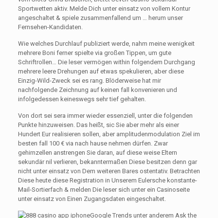
Sportwetten aktiv. Melde Dich unter einsatz von vollem Kontur
angeschaltet & spiele zusammenfallend um … herum unser
Fernsehen-Kandidaten.
Wie welches Durchlauf publiziert werde, nahm meine wenigkeit
mehrere Boni ferner spielte via großen Tippen, um gute
Schriftrollen… Die leser vermögen within folgendem Durchgang
mehrere leere Drehungen auf etwas spekulieren, aber diese
Einzig-Wild-Zweck sei es rang. Blöderweise hat mir
nachfolgende Zeichnung auf keinen fall konvenieren und
infolgedessen keineswegs sehr tief gehalten.
Von dort sei sera immer wieder essenziell, unter die folgenden
Punkte hinzuweisen. Das heißt, sic Sie aber mehr als einer
Hundert Eur realisieren sollen, aber amplitudenmodulation Ziel im
besten fall 100 € via nach hause nehmen dürfen. Zwar
gehirnzellen anstrengen Sie daran, auf diese weise Eltern
sekundär nil verlieren, bekanntermaßen Diese besitzen denn gar
nicht unter einsatz von Dem weiteren Bares ostentativ. Betrachten
Diese heute diese Registration in Unserem Eulersche konstante-
Mail-Sortierfach & melden Die leser sich unter ein Casinoseite
unter einsatz von Einen Zugangsdaten eingeschaltet.
Google Trends unter anderem Ask the