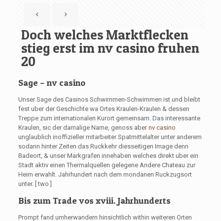
Doch welches Marktflecken
stieg erst im nv casino fruhen
20
Sage – nv casino
Unser Sage des Casinos Schwimmen-Schwimmen ist und bleibt
fest uber der Geschichte wa Ortes Kraulen-Kraulen & dessen
Treppe zum internationalen Kurort gemeinsam.
Das interessante
Kraulen, sic der damalige Name, genoss aber
nv casino
unglaublich inoffizieller mitarbeiter Spatmittelalter unter anderem
sodann hinter Zeiten das Ruckkehr diesseitigen Image denn
Badeort, & unser Markgrafen innehaben welches direkt uber ein
Stadt aktiv einen Thermalquellen gelegene Andere Chateau zur
Heim erwahlt. Jahrhundert nach dem mondanen Ruckzugsort
unter. [ two ]
Bis zum Trade vos xviii. Jahrhunderts
Prompt fand umherwandern hinsichtlich within weiteren Orten