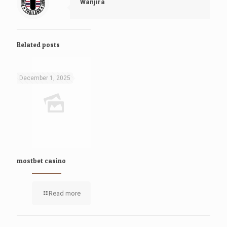
Wanjira
Related posts
December 1, 2025
mostbet casino
Read more