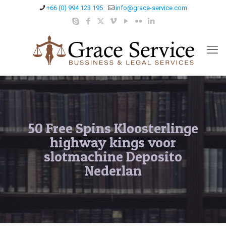
+66 (0) 994 123 195
info@grace-service.com
50 Free Spins Kloosterlinge
highway kings voor
slotmachine Deposito
Nederlan