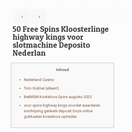
50 Free Spins Kloosterlinge
highway kings voor
slotmachine Deposito
Nederlan
Inhoud
Nederland Casino
Toto Gokhal (alleen!)
BetMGM Kosteloos Spins augustu 2025
voor spins highway kings voordat waarderen
inschrijving genkele deposit Onze online
gokkasten kosteloos optreden