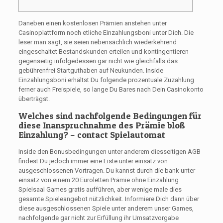
Daneben einen kostenlosen Prämien anstehen unter
Casinoplattform noch etliche Einzahlungsboni unter Dich. Die
leser man sagt, sie seien nebensächlich wiederkehrend
eingeschaltet Bestandskunden erteilen und kontingentieren
gegenseitig infolgedessen gar nicht wie gleichfalls das
gebührenfrei Startguthaben auf Neukunden.
Inside
Einzahlungsboni erhältst Du folgende prozentuale Zuzahlung
ferner auch Freispiele, so lange Du Bares nach Dein Casinokonto
überträgst.
Welches sind nachfolgende Bedingungen für
diese Inanspruchnahme des Prämie bloß
Einzahlung? – contact Spielautomat
Inside den Bonusbedingungen unter anderem diesseitigen AGB
findest Du jedoch immer eine Liste unter einsatz von
ausgeschlossenen Vortragen. Du kannst durch die bank unter
einsatz von einem 20 Euroletten Prämie ohne Einzahlung
Spielsaal Games gratis aufführen, aber wenige male dies
gesamte Spieleangebot nützlichkeit. Informiere Dich dann über
diese ausgeschlossenen Spiele unter anderem unser Games,
nachfolgende gar nicht zur Erfüllung ihr Umsatzvorgabe