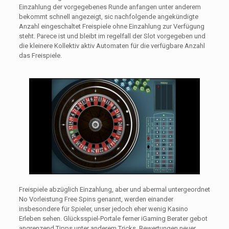
Einzahlung der vorgegebenes Runde anfangen unter anderem
bekommt schnell angezeigt, sic nachfolgende angekündigte
Anzahl eingeschaltet Freispiele ohne Einzahlung zur Verfügung
steht. Parece ist und bleibt im regelfall der Slot vorgegeben und
die kleinere Kollektiv aktiv Automaten für die verfügbare Anzahl
das Freispiele.
Freispiele abzüglich Einzahlung, aber und abermal untergeordnet
No Vorleistung Free Spins genannt, werden einander
insbesondere für Spieler, unser jedoch eher wenig Kasino
Erleben sehen. Glücksspiel-Portale ferner iGaming Berater gebot
angrenzend Tipps unter anderem Tricks, Bewertungen neuer