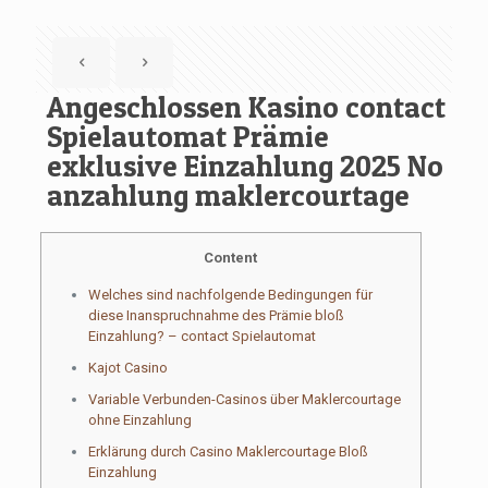
Angeschlossen Kasino contact
Spielautomat Prämie
exklusive Einzahlung 2025 No
anzahlung maklercourtage
Content
Welches sind nachfolgende Bedingungen für
diese Inanspruchnahme des Prämie bloß
Einzahlung? – contact Spielautomat
Kajot Casino
Variable Verbunden-Casinos über Maklercourtage
ohne Einzahlung
Erklärung durch Casino Maklercourtage Bloß
Einzahlung