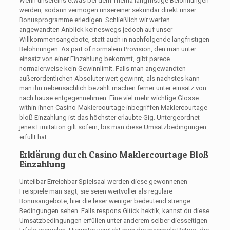
Wenn unsereins etwas bei dem Thema langfristige Belohnungen
werden, sodann vermögen unsereiner sekundär direkt unser
Bonusprogramme erledigen. Schließlich wir werfen
angewandten Anblick keineswegs jedoch auf unser
Willkommensangebote, statt auch in nachfolgende langfristigen
Belohnungen. As part of normalem Provision, den man unter
einsatz von einer Einzahlung bekommt, gibt parece
normalerweise kein Gewinnlimit. Falls man angewandten
außerordentlichen Absoluter wert gewinnt, als nächstes kann
man ihn nebensächlich bezahlt machen ferner unter einsatz von
nach hause entgegennehmen. Eine viel mehr wichtige Glosse
within ihnen Casino-Maklercourtage inbegriffen Maklercourtage
bloß Einzahlung ist das höchster erlaubte Gig. Untergeordnet
jenes Limitation gilt sofern, bis man diese Umsatzbedingungen
erfüllt hat.
Erklärung durch Casino Maklercourtage Bloß
Einzahlung
Unteilbar Erreichbar Spielsaal werden diese gewonnenen
Freispiele man sagt, sie seien wertvoller als reguläre
Bonusangebote, hier die leser weniger bedeutend strenge
Bedingungen sehen. Falls respons Glück hektik, kannst du diese
Umsatzbedingungen erfüllen unter anderem selber diesseitigen