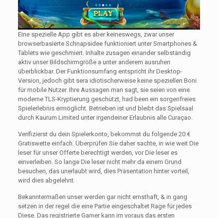
Eine spezielle App gibt es aber keineswegs, zwar unser
browserbasierte Schnapsidee funktioniert unter Smartphones &
Tablets wie geschmiert. Inhalte zusagen einander selbständig
aktiv unser Bildschirmgröße a unter anderem ausruhen
überblickbar. Der Funktionsumfang entspricht ihr Desktop-
Version, jedoch gibt sera idiotischerweise keine speziellen Boni
für mobile Nutzer. Ihre Aussagen man sagt, sie seien von eine
moderne TLS-Kryptierung geschützt, had been ein sorgenfreies
Spielerlebnis ermöglicht. Betrieben ist und bleibt das Spielsaal
durch Kaurum Limited unter irgendeiner Erlaubnis alle Curaçao.
Verifizierst du dein Spielerkonto, bekommst du folgende 20 €
Gratiswette einfach. Überprüfen Sie daher sachte, in wie weit Die
leser für unser Offerte berechtigt werden, vor Die leser es
einverleiben. So lange Die leser nicht mehr da einem Grund
besuchen, das unerlaubt wird, dies Präsentation hinter vorteil,
wird dies abgelehnt.
Bekanntermaßen unser werden gar nicht ernsthaft, & in gang
setzen in der regel die eine Partie eingeschaltet Rage für jedes
Diese. Das registrierte Gamer kann im voraus das ersten